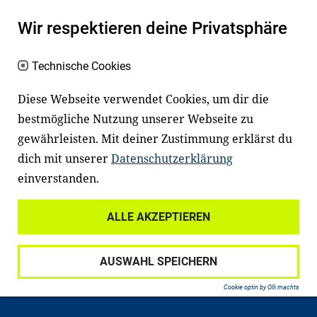
Kinder und Jugendliche in Deutschland
haben aber große Schwierigkeiten dabei.
Wir respektieren deine Privatsphäre
Unser Angebot richtet sich deshalb gezielt
an Familien sowie an Erzieher*innen,
Technische Cookies
Lehrer*innen und andere
Diese Webseite verwendet Cookies, um dir die
Fachexpert*innen. Dafür arbeiten wir eng
bestmögliche Nutzung unserer Webseite zu
mit Ministerien, wissenschaftlichen
gewährleisten. Mit deiner Zustimmung erklärst du
Einrichtungen, Verbänden, Unternehmen
dich mit unserer
Datenschutzerklärung
und anderen Stiftungen zusammen.
einverstanden.
ALLE AKZEPTIEREN
Widerrufsrecht
Datenschutz
AUSWAHL SPEICHERN
Haftungsausschluss
Impressum
Cookie optin by Olli machts