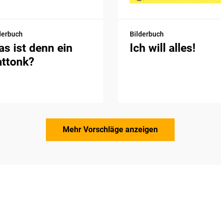
derbuch
Bilderbuch
s ist denn ein
Ich will alles!
attonk?
Mehr Vorschläge anzeigen