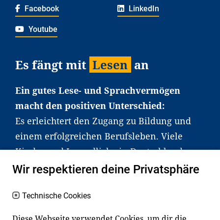
Facebook
LinkedIn
Youtube
Es fängt mit
Lesen
an
Ein gutes Lese- und Sprachvermögen
macht den positiven Unterschied:
Es erleichtert den Zugang zu Bildung und
einem erfolgreichen Berufsleben. Viele
Kinder und Jugendliche in Deutschland
haben aber große Schwierigkeiten dabei.
Wir respektieren deine Privatsphäre
Unser Angebot richtet sich deshalb gezielt
an Familien sowie an Erzieher*innen,
Technische Cookies
Lehrer*innen und andere
Diese Webseite verwendet Cookies, um dir die