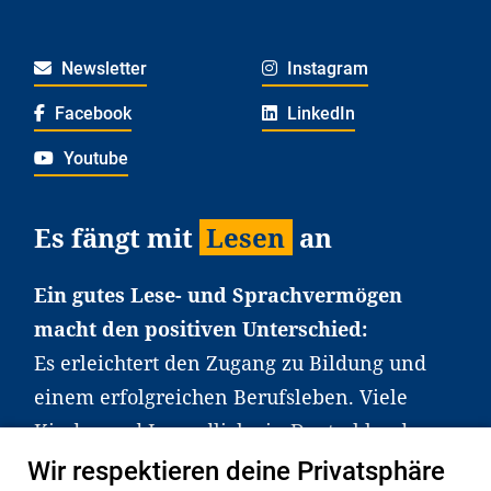
Newsletter
Instagram
Facebook
LinkedIn
Youtube
Es fängt mit
Lesen
an
Ein gutes Lese- und Sprachvermögen
macht den positiven Unterschied:
Es erleichtert den Zugang zu Bildung und
einem erfolgreichen Berufsleben. Viele
Kinder und Jugendliche in Deutschland
haben aber große Schwierigkeiten dabei.
Wir respektieren deine Privatsphäre