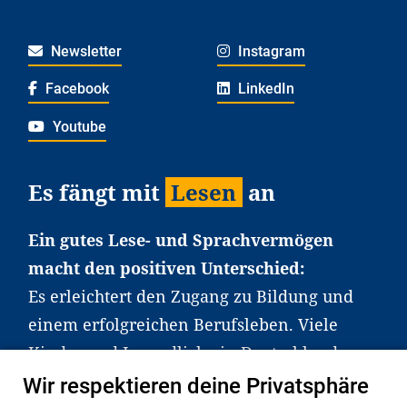
Newsletter
Instagram
Facebook
LinkedIn
Youtube
Es fängt mit
Lesen
an
Ein gutes Lese- und Sprachvermögen
macht den positiven Unterschied:
Es erleichtert den Zugang zu Bildung und
einem erfolgreichen Berufsleben. Viele
Kinder und Jugendliche in Deutschland
haben aber große Schwierigkeiten dabei.
Wir respektieren deine Privatsphäre