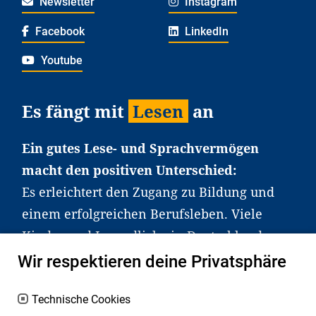
Newsletter
Instagram
Facebook
LinkedIn
Youtube
Es fängt mit
Lesen
an
Ein gutes Lese- und Sprachvermögen
macht den positiven Unterschied:
Es erleichtert den Zugang zu Bildung und
einem erfolgreichen Berufsleben. Viele
Kinder und Jugendliche in Deutschland
haben aber große Schwierigkeiten dabei.
Wir respektieren deine Privatsphäre
Unser Angebot richtet sich deshalb gezielt
an Familien sowie an Erzieher*innen,
Technische Cookies