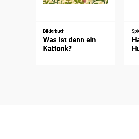
Bilderbuch
Spi
Was ist denn ein
H
Kattonk?
H