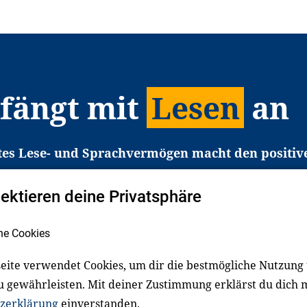
 fängt mit
Lesen
an
tes Lese- und Sprachvermögen macht den positiv
eichtert den Zugang zu Bildung und einem erfolgrei
pektieren deine Privatsphäre
liche in Deutschland haben aber große Schwierigkei
b gezielt an Familien sowie an Erzieher*innen, Le
he Cookies
pert*innen. Dafür arbeiten wir eng mit Ministerien
den, Unternehmen und anderen Stiftungen zusam
eite verwendet Cookies, um dir die bestmögliche Nutzung
u gewährleisten. Mit deiner Zustimmung erklärst du dich 
zerklärung
einverstanden.