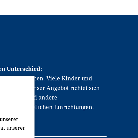
en Unterschied:
chen Berufsleben. Viele Kinder und
ten dabei. Unser Angebot richtet sich
hrer*innen und andere
, wissenschaftlichen Einrichtungen,
men.
 unserer
mit unserer