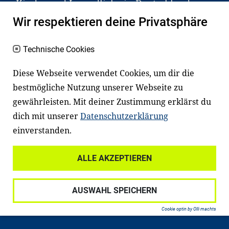
Kinder und Jugendliche in Deutschland
haben aber große Schwierigkeiten dabei.
Wir respektieren deine Privatsphäre
Unser Angebot richtet sich deshalb gezielt
an Familien sowie an Erzieher*innen,
Technische Cookies
Lehrer*innen und andere
Diese Webseite verwendet Cookies, um dir die
Fachexpert*innen. Dafür arbeiten wir eng
bestmögliche Nutzung unserer Webseite zu
mit Ministerien, wissenschaftlichen
gewährleisten. Mit deiner Zustimmung erklärst du
Einrichtungen, Verbänden, Unternehmen
dich mit unserer
Datenschutzerklärung
und anderen Stiftungen zusammen.
einverstanden.
ALLE AKZEPTIEREN
Widerrufsrecht
Datenschutz
AUSWAHL SPEICHERN
Haftungsausschluss
Impressum
Cookie optin by Olli machts