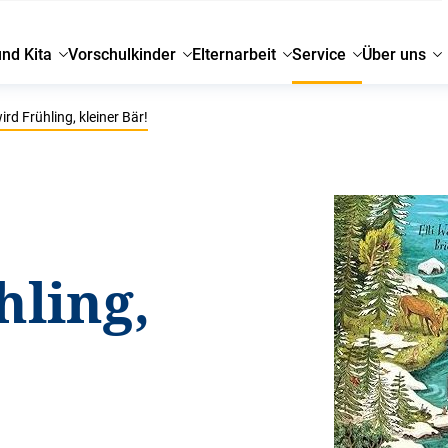
und Kita
Vorschulkinder
Elternarbeit
Service
Über uns
ird Frühling, kleiner Bär!
hling,
!