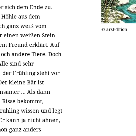
er sich dem Ende zu.
r Höhle aus dem
och ganz weiß vom
© arsEdition
ur einen weißen Stein
nem Freund erklärt. Auf
noch andere Tiere. Doch
Alle sind sehr
 der Frühling steht vor
Der kleine Bär ist
einsamer … Als dann
nd Risse bekommt,
rühling wissen und legt
Er kann ja nicht ahnen,
hon ganz anders