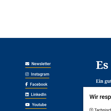
Es
Newsletter
Instagram
Ein gu
Facebook
Es erl
LinkedIn
Wir res
Jugend
deshal
Youtube
Technisc