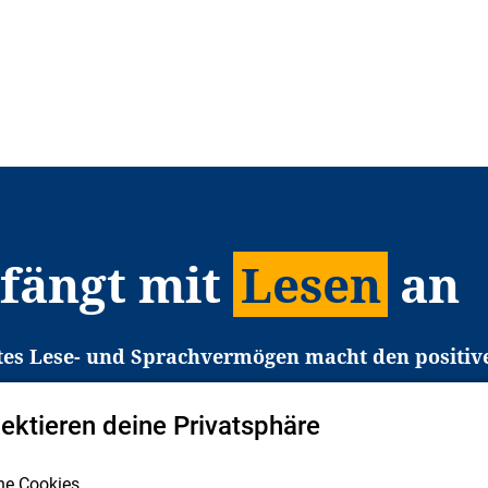
 fängt mit
Lesen
an
tes Lese- und Sprachvermögen macht den positiv
eichtert den Zugang zu Bildung und einem erfolgrei
pektieren deine Privatsphäre
liche in Deutschland haben aber große Schwierigkei
b gezielt an Familien sowie an Erzieher*innen, Le
he Cookies