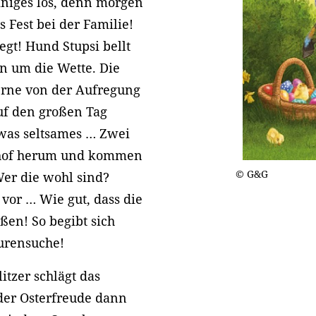
iniges los, denn morgen
s Fest bei der Familie!
egt! Hund Stupsi bellt
n um die Wette. Die
gerne von der Aufregung
auf den großen Tag
twas seltsames … Zwei
nhof herum und kommen
© G&G
Wer die wohl sind?
or … Wie gut, dass die
eßen! So begibt sich
urensuche!
tzer schlägt das
 der Osterfreude dann