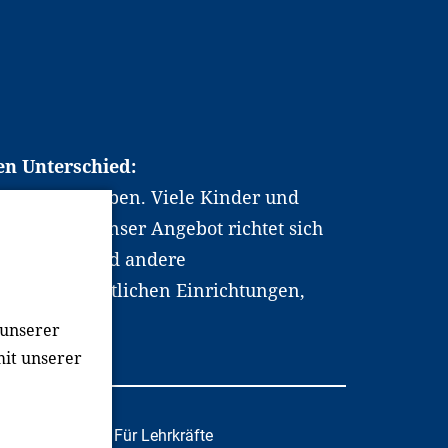
en Unterschied:
chen Berufsleben. Viele Kinder und
ten dabei. Unser Angebot richtet sich
hrer*innen und andere
, wissenschaftlichen Einrichtungen,
men.
 unserer
mit unserer
tafachkräfte
Für Lehrkräfte