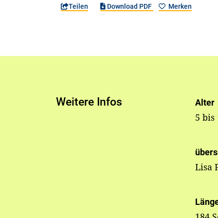
Teilen
Download PDF
Merken
Weitere Infos
Alter
5 bis
übers
Lisa 
Läng
184 S