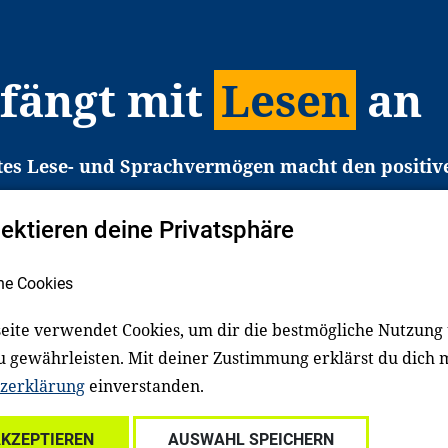
 fängt mit
Lesen
an
tes Lese- und Sprachvermögen macht den positiv
eichtert den Zugang zu Bildung und einem erfolgrei
pektieren deine Privatsphäre
liche in Deutschland haben aber große Schwierigkei
b gezielt an Familien sowie an Erzieher*innen, Le
he Cookies
pert*innen. Dafür arbeiten wir eng mit Ministerien
den, Unternehmen und anderen Stiftungen zusam
eite verwendet Cookies, um dir die bestmögliche Nutzung
u gewährleisten. Mit deiner Zustimmung erklärst du dich 
zerklärung
einverstanden.
Über uns
Kontakt
Spenden
Für Familien
Für Ki
AKZEPTIEREN
AUSWAHL SPEICHERN