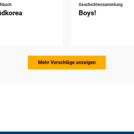
chbuch
Geschichtensammlung
üdkorea
Boys!
Mehr Vorschläge anzeigen