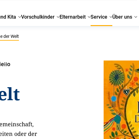
und Kita
Vorschulkinder
Elternarbeit
Service
Über uns
e der Welt
ełło
elt
Gemeinschaft,
eiten oder der