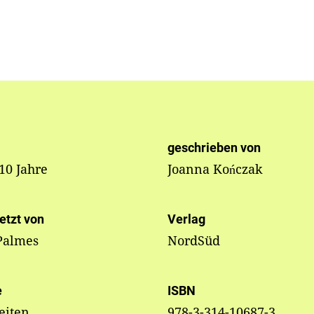
geschrieben von
 10 Jahre
Joanna Kończak
etzt von
Verlag
Palmes
NordSüd
e
ISBN
eiten
978-3-314-10687-3