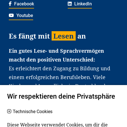
Facebook
LinkedIn
Youtube
Es fängt mit
Lesen
an
Ein gutes Lese- und Sprachvermögen
macht den positiven Unterschied:
Es erleichtert den Zugang zu Bildung und
einem erfolgreichen Berufsleben. Viele
Kinder und Jugendliche in Deutschland
haben aber große Schwierigkeiten dabei.
Wir respektieren deine Privatsphäre
Unser Angebot richtet sich deshalb gezielt
an Familien sowie an Erzieher*innen,
Technische Cookies
Lehrer*innen und andere
Diese Webseite verwendet Cookies, um dir die