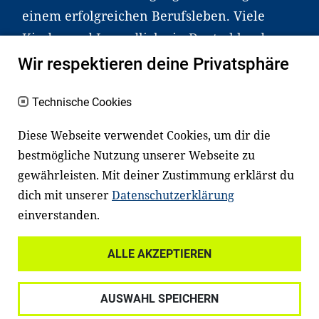
einem erfolgreichen Berufsleben. Viele
Kinder und Jugendliche in Deutschland
haben aber große Schwierigkeiten dabei.
Wir respektieren deine Privatsphäre
Unser Angebot richtet sich deshalb gezielt
an Familien sowie an Erzieher*innen,
Technische Cookies
Lehrer*innen und andere
Diese Webseite verwendet Cookies, um dir die
Fachexpert*innen. Dafür arbeiten wir eng
bestmögliche Nutzung unserer Webseite zu
mit Ministerien, wissenschaftlichen
gewährleisten. Mit deiner Zustimmung erklärst du
Einrichtungen, Verbänden, Unternehmen
dich mit unserer
Datenschutzerklärung
und anderen Stiftungen zusammen.
einverstanden.
ALLE AKZEPTIEREN
Widerrufsrecht
Datenschutz
AUSWAHL SPEICHERN
Haftungsausschluss
Impressum