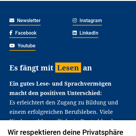
Newsletter
Instagram
Facebook
LinkedIn
Youtube
Es fängt mit
Lesen
an
Ein gutes Lese- und Sprachvermögen
macht den positiven Unterschied:
Es erleichtert den Zugang zu Bildung und
einem erfolgreichen Berufsleben. Viele
Kinder und Jugendliche in Deutschland
haben aber große Schwierigkeiten dabei.
Wir respektieren deine Privatsphäre