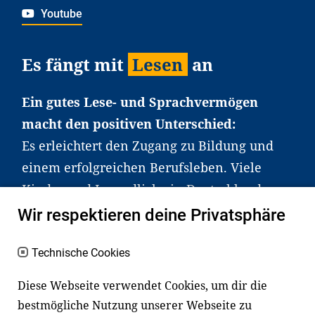
Youtube
Es fängt mit
Lesen
an
Ein gutes Lese- und Sprachvermögen
macht den positiven Unterschied:
Es erleichtert den Zugang zu Bildung und
einem erfolgreichen Berufsleben. Viele
Kinder und Jugendliche in Deutschland
haben aber große Schwierigkeiten dabei.
Wir respektieren deine Privatsphäre
Unser Angebot richtet sich deshalb gezielt
an Familien sowie an Erzieher*innen,
Technische Cookies
Lehrer*innen und andere
Diese Webseite verwendet Cookies, um dir die
Fachexpert*innen. Dafür arbeiten wir eng
bestmögliche Nutzung unserer Webseite zu