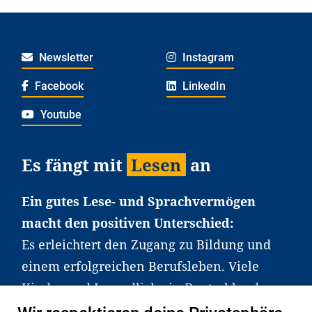
Newsletter
Instagram
Facebook
LinkedIn
Youtube
Es fängt mit
Lesen
an
Ein gutes Lese- und Sprachvermögen
macht den positiven Unterschied:
Es erleichtert den Zugang zu Bildung und
einem erfolgreichen Berufsleben. Viele
Kinder und Jugendliche in Deutschland
haben aber große Schwierigkeiten dabei.