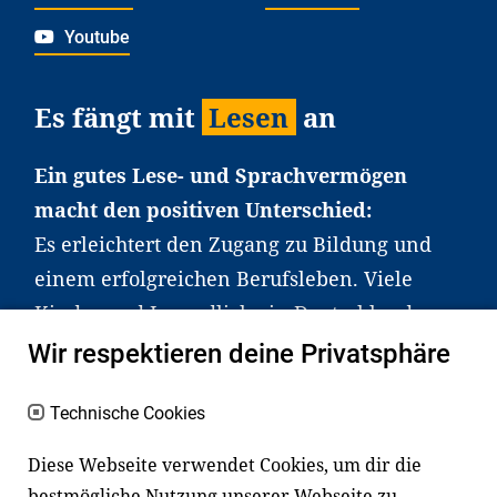
Youtube
Es fängt mit
Lesen
an
Ein gutes Lese- und Sprachvermögen
macht den positiven Unterschied:
Es erleichtert den Zugang zu Bildung und
einem erfolgreichen Berufsleben. Viele
Kinder und Jugendliche in Deutschland
haben aber große Schwierigkeiten dabei.
Wir respektieren deine Privatsphäre
Unser Angebot richtet sich deshalb gezielt
an Familien sowie an Erzieher*innen,
Technische Cookies
Lehrer*innen und andere
Diese Webseite verwendet Cookies, um dir die
Fachexpert*innen. Dafür arbeiten wir eng
bestmögliche Nutzung unserer Webseite zu