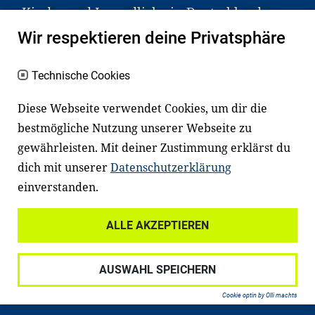
Kinder und Jugendliche in Deutschland
haben aber große Schwierigkeiten dabei.
Wir respektieren deine Privatsphäre
Unser Angebot richtet sich deshalb gezielt
an Familien sowie an Erzieher*innen,
Technische Cookies
Lehrer*innen und andere
Diese Webseite verwendet Cookies, um dir die
Fachexpert*innen. Dafür arbeiten wir eng
bestmögliche Nutzung unserer Webseite zu
mit Ministerien, wissenschaftlichen
gewährleisten. Mit deiner Zustimmung erklärst du
Einrichtungen, Verbänden, Unternehmen
dich mit unserer
Datenschutzerklärung
und anderen Stiftungen zusammen.
einverstanden.
ALLE AKZEPTIEREN
Widerrufsrecht
Datenschutz
AUSWAHL SPEICHERN
Haftungsausschluss
Impressum
Cookie optin by Olli machts