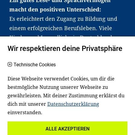
Ein gutes Lese- und Sprachvermögen
macht den positiven Unterschied:
Es erleichtert den Zugang zu Bildung und
einem erfolgreichen Berufsleben. Viele
Kinder und Jugendliche in Deutschland
haben aber große Schwierigkeiten dabei.
Wir respektieren deine Privatsphäre
Unser Angebot richtet sich deshalb gezielt
an Familien sowie an Erzieher*innen,
Technische Cookies
Lehrer*innen und andere
Diese Webseite verwendet Cookies, um dir die
Fachexpert*innen. Dafür arbeiten wir eng
bestmögliche Nutzung unserer Webseite zu
mit Ministerien, wissenschaftlichen
gewährleisten. Mit deiner Zustimmung erklärst du
Einrichtungen, Verbänden, Unternehmen
dich mit unserer
Datenschutzerklärung
und anderen Stiftungen zusammen.
einverstanden.
ALLE AKZEPTIEREN