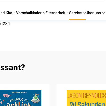
und Kita
Vorschulkinder
Elternarbeit
Service
Über uns
bd234
essant?