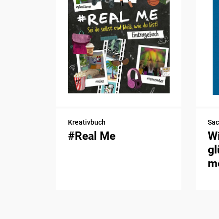
Kreativbuch
Sa
#Real Me
Wi
gl
me