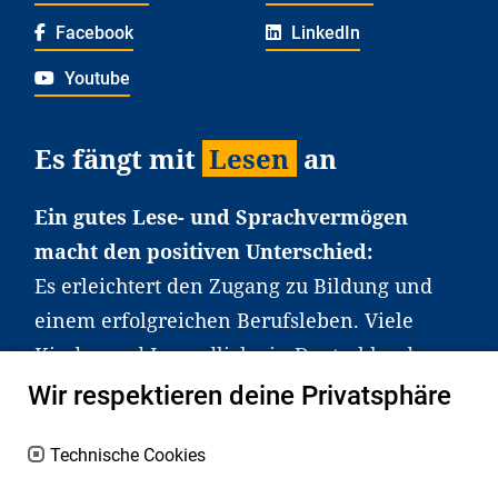
Facebook
LinkedIn
Youtube
Es fängt mit
Lesen
an
Ein gutes Lese- und Sprachvermögen
macht den positiven Unterschied:
Es erleichtert den Zugang zu Bildung und
einem erfolgreichen Berufsleben. Viele
Kinder und Jugendliche in Deutschland
haben aber große Schwierigkeiten dabei.
Wir respektieren deine Privatsphäre
Unser Angebot richtet sich deshalb gezielt
an Familien sowie an Erzieher*innen,
Technische Cookies
Lehrer*innen und andere