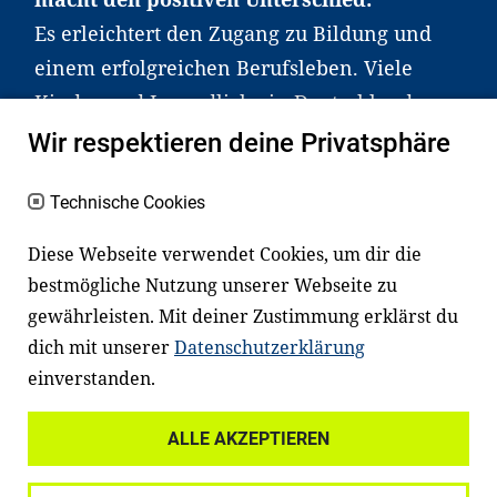
Es erleichtert den Zugang zu Bildung und
einem erfolgreichen Berufsleben. Viele
Kinder und Jugendliche in Deutschland
haben aber große Schwierigkeiten dabei.
Wir respektieren deine Privatsphäre
Unser Angebot richtet sich deshalb gezielt
an Familien sowie an Erzieher*innen,
Technische Cookies
Lehrer*innen und andere
Diese Webseite verwendet Cookies, um dir die
Fachexpert*innen. Dafür arbeiten wir eng
bestmögliche Nutzung unserer Webseite zu
mit Ministerien, wissenschaftlichen
gewährleisten. Mit deiner Zustimmung erklärst du
Einrichtungen, Verbänden, Unternehmen
dich mit unserer
Datenschutzerklärung
und anderen Stiftungen zusammen.
einverstanden.
ALLE AKZEPTIEREN