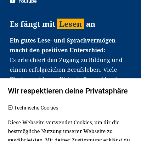
Youtube
Es fängt mit
Lesen
an
Ein gutes Lese- und Sprachvermögen
macht den positiven Unterschied:
Es erleichtert den Zugang zu Bildung und
einem erfolgreichen Berufsleben. Viele
Kinder und Jugendliche in Deutschland
haben aber große Schwierigkeiten dabei.
Wir respektieren deine Privatsphäre
Unser Angebot richtet sich deshalb gezielt
an Familien sowie an Erzieher*innen,
Technische Cookies
Lehrer*innen und andere
Diese Webseite verwendet Cookies, um dir die
Fachexpert*innen. Dafür arbeiten wir eng
bestmögliche Nutzung unserer Webseite zu
mit Ministerien, wissenschaftlichen
gewährleisten. Mit deiner Zustimmung erklärst du