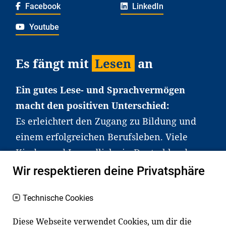
Facebook
LinkedIn
Youtube
Es fängt mit
Lesen
an
Ein gutes Lese- und Sprachvermögen
macht den positiven Unterschied:
Es erleichtert den Zugang zu Bildung und
einem erfolgreichen Berufsleben. Viele
Kinder und Jugendliche in Deutschland
haben aber große Schwierigkeiten dabei.
Wir respektieren deine Privatsphäre
Unser Angebot richtet sich deshalb gezielt
an Familien sowie an Erzieher*innen,
Technische Cookies
Lehrer*innen und andere
Diese Webseite verwendet Cookies, um dir die