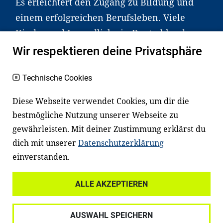
Es erleichtert den Zugang zu Bildung und
einem erfolgreichen Berufsleben. Viele
Kinder und Jugendliche in Deutschland
haben aber große Schwierigkeiten dabei.
Wir respektieren deine Privatsphäre
Unser Angebot richtet sich deshalb gezielt
an Familien sowie an Erzieher*innen,
Technische Cookies
Lehrer*innen und andere
Diese Webseite verwendet Cookies, um dir die
Fachexpert*innen. Dafür arbeiten wir eng
bestmögliche Nutzung unserer Webseite zu
mit Ministerien, wissenschaftlichen
gewährleisten. Mit deiner Zustimmung erklärst du
Einrichtungen, Verbänden, Unternehmen
dich mit unserer
Datenschutzerklärung
und anderen Stiftungen zusammen.
einverstanden.
ALLE AKZEPTIEREN
Widerrufsrecht
Datenschutz
AUSWAHL SPEICHERN