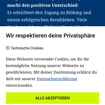
macht den positiven Unterschied:
Es erleichtert den Zugang zu Bildung und
einem erfolgreichen Berufsleben. Viele
Kinder und Jugendliche in Deutschland
haben aber große Schwierigkeiten dabei.
Wir respektieren deine Privatsphäre
Unser Angebot richtet sich deshalb gezielt
an Familien sowie an Erzieher*innen,
Technische Cookies
Lehrer*innen und andere
Diese Webseite verwendet Cookies, um dir die
Fachexpert*innen. Dafür arbeiten wir eng
bestmögliche Nutzung unserer Webseite zu
mit Ministerien, wissenschaftlichen
gewährleisten. Mit deiner Zustimmung erklärst du
Einrichtungen, Verbänden, Unternehmen
dich mit unserer
Datenschutzerklärung
und anderen Stiftungen zusammen.
einverstanden.
ALLE AKZEPTIEREN