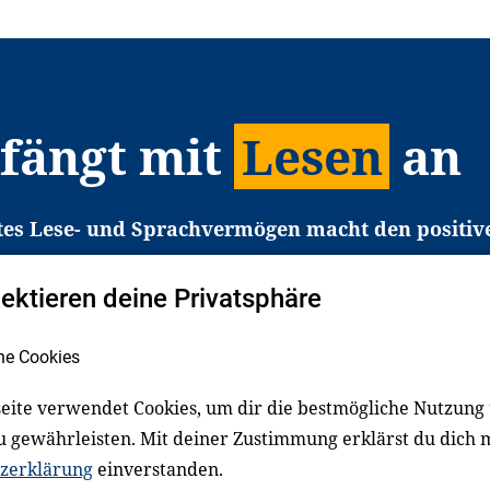
 fängt mit
Lesen
an
tes Lese- und Sprachvermögen macht den positiv
eichtert den Zugang zu Bildung und einem erfolgrei
pektieren deine Privatsphäre
liche in Deutschland haben aber große Schwierigkei
b gezielt an Familien sowie an Erzieher*innen, Le
he Cookies
pert*innen. Dafür arbeiten wir eng mit Ministerien
den, Unternehmen und anderen Stiftungen zusam
eite verwendet Cookies, um dir die bestmögliche Nutzung
u gewährleisten. Mit deiner Zustimmung erklärst du dich 
zerklärung
einverstanden.