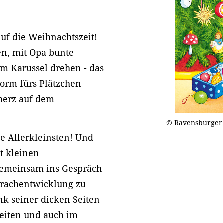
uf die Weihnachtszeit!
n, mit Opa bunte
em Karussel drehen - das
form fürs Plätzchen
herz auf dem
© Ravensburger
ie Allerkleinsten! Und
t kleinen
gemeinsam ins Gespräch
prachentwicklung zu
k seiner dicken Seiten
leiten und auch im