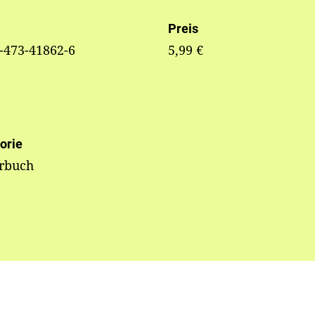
Preis
-473-41862-6
5,99 €
orie
erbuch