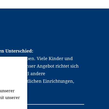
en Unterschied:
chen Berufsleben. Viele Kinder und
ten dabei. Unser Angebot richtet sich
hrer*innen und andere
, wissenschaftlichen Einrichtungen,
men.
 unserer
mit unserer