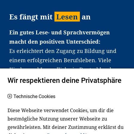
Es fängt mit
Lesen
an
Ein gutes Lese- und Sprachvermögen
macht den positiven Unterschied:
Es erleichtert den Zugang zu Bildung und
einem erfolgreichen Berufsleben. Viele
Kinder und Jugendliche in Deutschland
haben aber große Schwierigkeiten dabei.
Wir respektieren deine Privatsphäre
Unser Angebot richtet sich deshalb gezielt
an Familien sowie an Erzieher*innen,
Technische Cookies
Lehrer*innen und andere
Diese Webseite verwendet Cookies, um dir die
Fachexpert*innen. Dafür arbeiten wir eng
bestmögliche Nutzung unserer Webseite zu
mit Ministerien, wissenschaftlichen
gewährleisten. Mit deiner Zustimmung erklärst du