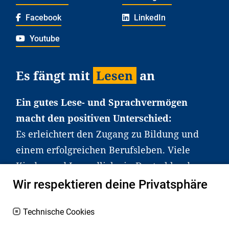
Facebook
LinkedIn
Youtube
Es fängt mit
Lesen
an
Ein gutes Lese- und Sprachvermögen
macht den positiven Unterschied:
Es erleichtert den Zugang zu Bildung und
einem erfolgreichen Berufsleben. Viele
Kinder und Jugendliche in Deutschland
haben aber große Schwierigkeiten dabei.
Wir respektieren deine Privatsphäre
Unser Angebot richtet sich deshalb gezielt
an Familien sowie an Erzieher*innen,
Technische Cookies