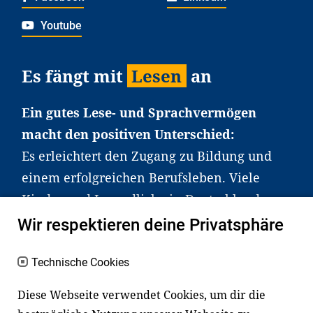
Youtube
Es fängt mit
Lesen
an
Ein gutes Lese- und Sprachvermögen
macht den positiven Unterschied:
Es erleichtert den Zugang zu Bildung und
einem erfolgreichen Berufsleben. Viele
Kinder und Jugendliche in Deutschland
haben aber große Schwierigkeiten dabei.
Wir respektieren deine Privatsphäre
Unser Angebot richtet sich deshalb gezielt
an Familien sowie an Erzieher*innen,
Technische Cookies
Lehrer*innen und andere
Diese Webseite verwendet Cookies, um dir die
Fachexpert*innen. Dafür arbeiten wir eng