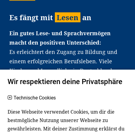
Es fängt mit
Lesen
an
Ein gutes Lese- und Sprachvermögen
macht den positiven Unterschied:
Es erleichtert den Zugang zu Bildung und
einem erfolgreichen Berufsleben. Viele
Kinder und Jugendliche in Deutschland
haben aber große Schwierigkeiten dabei.
Wir respektieren deine Privatsphäre
Unser Angebot richtet sich deshalb gezielt
an Familien sowie an Erzieher*innen,
Technische Cookies
Lehrer*innen und andere
Diese Webseite verwendet Cookies, um dir die
Fachexpert*innen. Dafür arbeiten wir eng
bestmögliche Nutzung unserer Webseite zu
mit Ministerien, wissenschaftlichen
gewährleisten. Mit deiner Zustimmung erklärst du