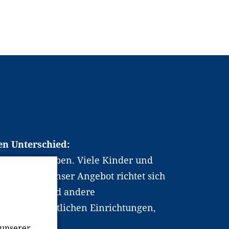
en Unterschied:
chen Berufsleben. Viele Kinder und
ten dabei. Unser Angebot richtet sich
hrer*innen und andere
, wissenschaftlichen Einrichtungen,
men.
 unserer