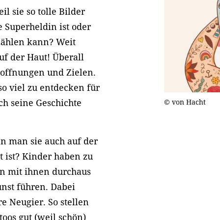
 sie so tolle Bilder
e Superheldin ist oder
rzählen kann? Weit
uf der Haut! Überall
Hoffnungen und Zielen.
o viel zu entdecken für
ch seine Geschichte
© von Hacht
nn man sie auch auf der
 ist? Kinder haben zu
n mit ihnen durchaus
unst führen. Dabei
re Neugier. So stellen
ttoos gut (weil schön)