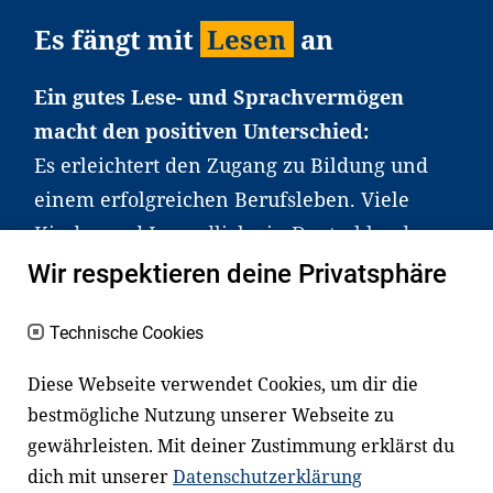
Es fängt mit
Lesen
an
Ein gutes Lese- und Sprachvermögen
macht den positiven Unterschied:
Es erleichtert den Zugang zu Bildung und
einem erfolgreichen Berufsleben. Viele
Kinder und Jugendliche in Deutschland
haben aber große Schwierigkeiten dabei.
Wir respektieren deine Privatsphäre
Unser Angebot richtet sich deshalb gezielt
an Familien sowie an Erzieher*innen,
Technische Cookies
Lehrer*innen und andere
Diese Webseite verwendet Cookies, um dir die
Fachexpert*innen. Dafür arbeiten wir eng
bestmögliche Nutzung unserer Webseite zu
mit Ministerien, wissenschaftlichen
gewährleisten. Mit deiner Zustimmung erklärst du
Einrichtungen, Verbänden, Unternehmen
dich mit unserer
Datenschutzerklärung