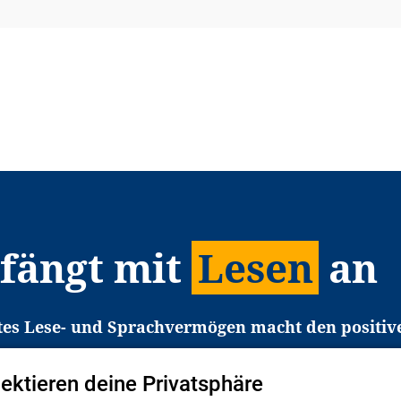
 fängt mit
Lesen
an
tes Lese- und Sprachvermögen macht den positiv
eichtert den Zugang zu Bildung und einem erfolgrei
pektieren deine Privatsphäre
liche in Deutschland haben aber große Schwierigkei