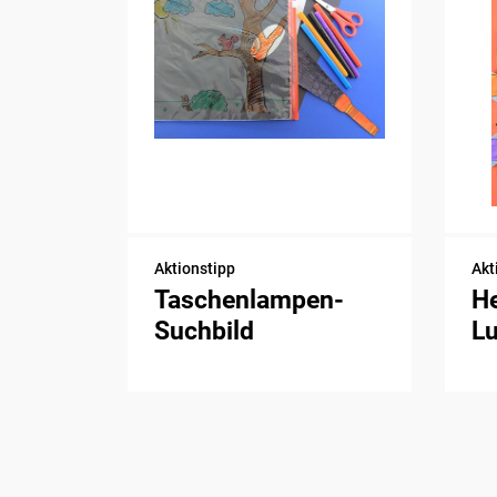
Aktionstipp
Akt
Taschenlampen-
H
Suchbild
Lu