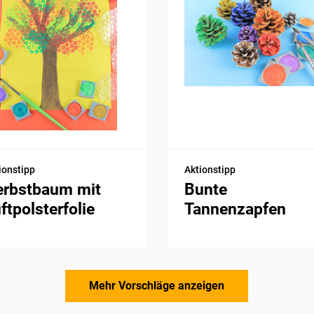
ionstipp
Aktionstipp
erbstbaum mit
Bunte
ftpolsterfolie
Tannenzapfen
Mehr Vorschläge anzeigen