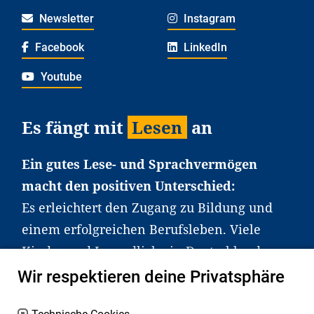
Newsletter
Instagram
Facebook
LinkedIn
Youtube
Es fängt mit
Lesen
an
Ein gutes Lese- und Sprachvermögen
macht den positiven Unterschied:
Es erleichtert den Zugang zu Bildung und
einem erfolgreichen Berufsleben. Viele
Kinder und Jugendliche in Deutschland
haben aber große Schwierigkeiten dabei.
Wir respektieren deine Privatsphäre
Unser Angebot richtet sich deshalb gezielt