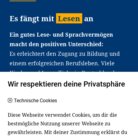
Es fängt mit
Lesen
an
Ein gutes Lese- und Sprachvermögen
macht den positiven Unterschied:
Es erleichtert den Zugang zu Bildung und
einem erfolgreichen Berufsleben. Viele
Kinder und Jugendliche in Deutschland
haben aber große Schwierigkeiten dabei.
Wir respektieren deine Privatsphäre
Unser Angebot richtet sich deshalb gezielt
an Familien sowie an Erzieher*innen,
Technische Cookies
Lehrer*innen und andere
Diese Webseite verwendet Cookies, um dir die
Fachexpert*innen. Dafür arbeiten wir eng
bestmögliche Nutzung unserer Webseite zu
mit Ministerien, wissenschaftlichen
gewährleisten. Mit deiner Zustimmung erklärst du