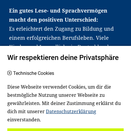
Ein gutes Lese- und Sprachvermögen
macht den positiven Unterschied:
Es erleichtert den Zugang zu Bildung und
einem erfolgreichen Berufsleben. Viele
Kinder und Jugendliche in Deutschland
haben aber große Schwierigkeiten dabei.
Wir respektieren deine Privatsphäre
Unser Angebot richtet sich deshalb gezielt
an Familien sowie an Erzieher*innen,
Technische Cookies
Lehrer*innen und andere
Diese Webseite verwendet Cookies, um dir die
Fachexpert*innen. Dafür arbeiten wir eng
bestmögliche Nutzung unserer Webseite zu
mit Ministerien, wissenschaftlichen
gewährleisten. Mit deiner Zustimmung erklärst du
Einrichtungen, Verbänden, Unternehmen
dich mit unserer
Datenschutzerklärung
und anderen Stiftungen zusammen.
einverstanden.