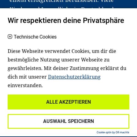
Kinder und Jugendliche in Deutschland
haben aber große Schwierigkeiten dabei.
Wir respektieren deine Privatsphäre
Unser Angebot richtet sich deshalb gezielt
an Familien sowie an Erzieher*innen,
Technische Cookies
Lehrer*innen und andere
Diese Webseite verwendet Cookies, um dir die
Fachexpert*innen. Dafür arbeiten wir eng
bestmögliche Nutzung unserer Webseite zu
mit Ministerien, wissenschaftlichen
gewährleisten. Mit deiner Zustimmung erklärst du
Einrichtungen, Verbänden, Unternehmen
dich mit unserer
Datenschutzerklärung
und anderen Stiftungen zusammen.
einverstanden.
ALLE AKZEPTIEREN
Widerrufsrecht
Datenschutz
AUSWAHL SPEICHERN
Haftungsausschluss
Impressum
Cookie optin by Olli machts