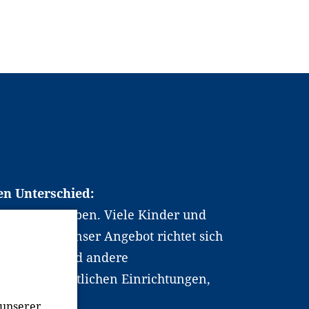
en Unterschied:
chen Berufsleben. Viele Kinder und
ten dabei. Unser Angebot richtet sich
hrer*innen und andere
, wissenschaftlichen Einrichtungen,
men.
 unserer