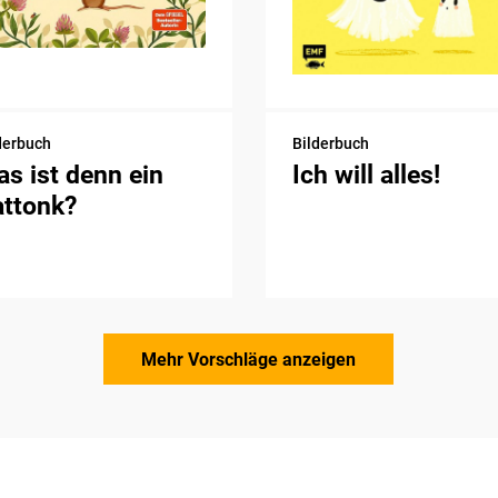
derbuch
Bilderbuch
s ist denn ein
Ich will alles!
attonk?
Mehr Vorschläge anzeigen