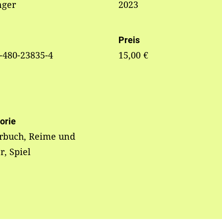
nger
2023
Preis
-480-23835-4
15,00 €
orie
erbuch, Reime und
r, Spiel