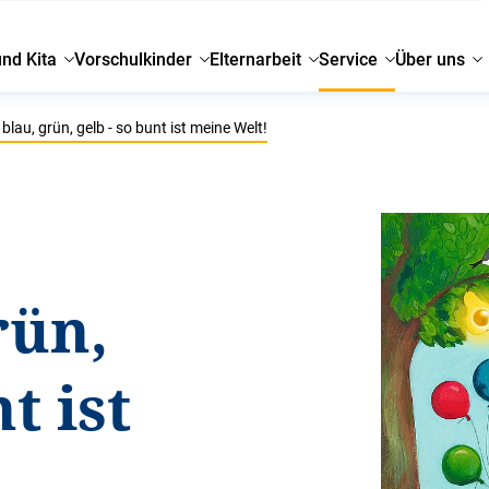
und Kita
Vorschulkinder
Elternarbeit
Service
Über uns
 blau, grün, gelb - so bunt ist meine Welt!
rün,
t ist
!