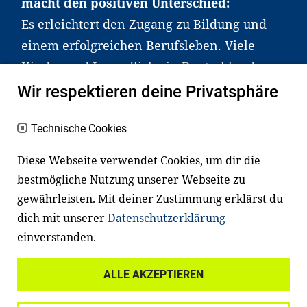
macht den positiven Unterschied:
Es erleichtert den Zugang zu Bildung und
einem erfolgreichen Berufsleben. Viele
Kinder und Jugendliche in Deutschland
haben aber große Schwierigkeiten dabei.
Wir respektieren deine Privatsphäre
Unser Angebot richtet sich deshalb gezielt
an Familien sowie an Erzieher*innen,
Technische Cookies
Lehrer*innen und andere
Diese Webseite verwendet Cookies, um dir die
Fachexpert*innen. Dafür arbeiten wir eng
bestmögliche Nutzung unserer Webseite zu
mit Ministerien, wissenschaftlichen
gewährleisten. Mit deiner Zustimmung erklärst du
Einrichtungen, Verbänden, Unternehmen
dich mit unserer
Datenschutzerklärung
und anderen Stiftungen zusammen.
einverstanden.
ALLE AKZEPTIEREN