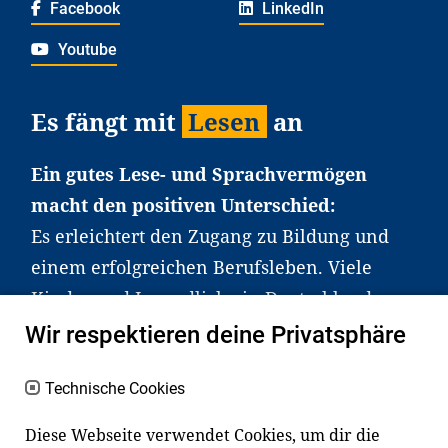
Facebook
LinkedIn
Youtube
Es fängt mit
Lesen
an
Ein gutes Lese- und Sprachvermögen
macht den positiven Unterschied:
Es erleichtert den Zugang zu Bildung und
einem erfolgreichen Berufsleben. Viele
Kinder und Jugendliche in Deutschland
haben aber große Schwierigkeiten dabei.
Wir respektieren deine Privatsphäre
Unser Angebot richtet sich deshalb gezielt
an Familien sowie an Erzieher*innen,
Technische Cookies
Lehrer*innen und andere
Diese Webseite verwendet Cookies, um dir die