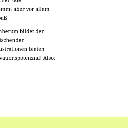
chen oder
ommt aber vor allem
paß!
mherum bildet den
rischenden
ustrationen bieten
vationspotenzial! Also: