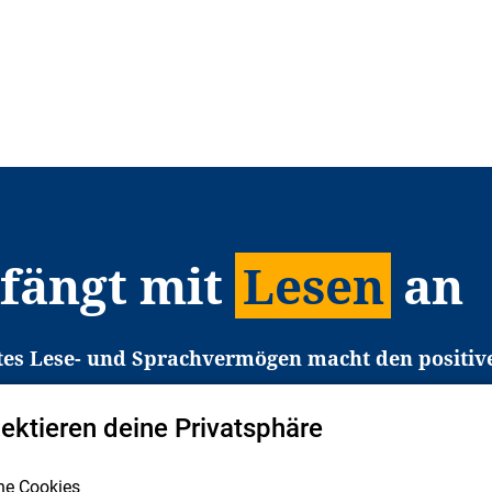
 fängt mit
Lesen
an
tes Lese- und Sprachvermögen macht den positiv
eichtert den Zugang zu Bildung und einem erfolgrei
pektieren deine Privatsphäre
liche in Deutschland haben aber große Schwierigkei
b gezielt an Familien sowie an Erzieher*innen, Le
he Cookies