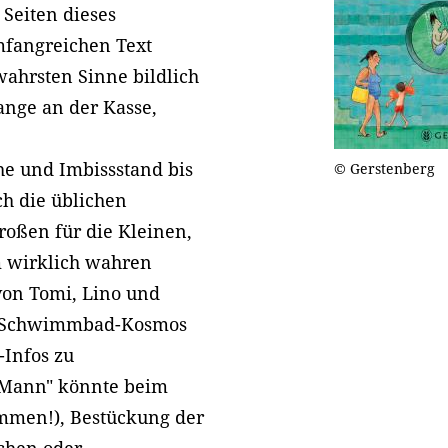
 Seiten dieses
mfangreichen Text
ahrsten Sinne bildlich
nge an der Kasse,
e und Imbissstand bis
© Gerstenberg
ch die üblichen
oßen für die Kleinen,
m wirklich wahren
on Tomi, Lino und
er Schwimmbad-Kosmos
-Infos zu
 Mann" könnte beim
ommen!), Bestückung der