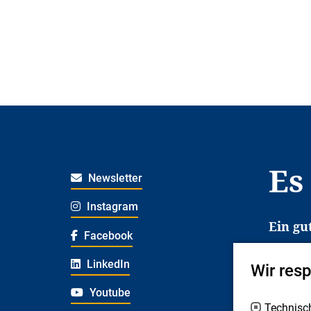
Es
Newsletter
Instagram
Ein gu
Facebook
Es erl
LinkedIn
Wir res
Jugend
deshal
Youtube
Technisc