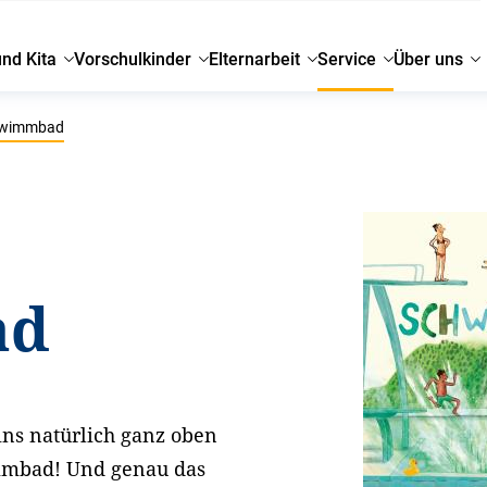
und Kita
Vorschulkinder
Elternarbeit
Service
Über uns
wimmbad
ad
ins natürlich ganz oben
immbad! Und genau das