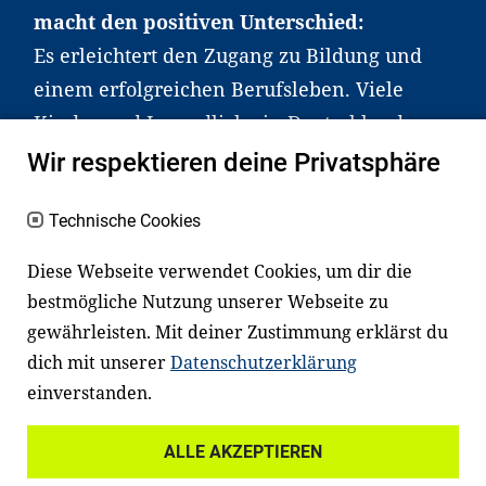
macht den positiven Unterschied:
Es erleichtert den Zugang zu Bildung und
einem erfolgreichen Berufsleben. Viele
Kinder und Jugendliche in Deutschland
haben aber große Schwierigkeiten dabei.
Wir respektieren deine Privatsphäre
Unser Angebot richtet sich deshalb gezielt
an Familien sowie an Erzieher*innen,
Technische Cookies
Lehrer*innen und andere
Diese Webseite verwendet Cookies, um dir die
Fachexpert*innen. Dafür arbeiten wir eng
bestmögliche Nutzung unserer Webseite zu
mit Ministerien, wissenschaftlichen
gewährleisten. Mit deiner Zustimmung erklärst du
Einrichtungen, Verbänden, Unternehmen
dich mit unserer
Datenschutzerklärung
und anderen Stiftungen zusammen.
einverstanden.
ALLE AKZEPTIEREN