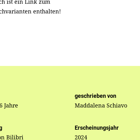
h ist ein Link zum
chvarianten enthalten!
geschrieben von
 6 Jahre
Maddalena Schiavo
g
Erscheinungsjahr
on Bilibri
2024