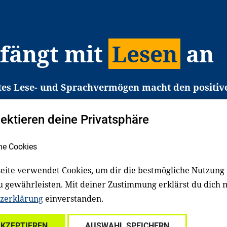
 fängt mit
Lesen
an
tes Lese- und Sprachvermögen macht den positiv
eichtert den Zugang zu Bildung und einem erfolgrei
pektieren deine Privatsphäre
liche in Deutschland haben aber große Schwierigkei
b gezielt an Familien sowie an Erzieher*innen, Le
he Cookies
pert*innen. Dafür arbeiten wir eng mit Ministerien
den, Unternehmen und anderen Stiftungen zusam
eite verwendet Cookies, um dir die bestmögliche Nutzung
u gewährleisten. Mit deiner Zustimmung erklärst du dich 
zerklärung
einverstanden.
Über uns
Kontakt
Spenden
Für Familien
Für Ki
AKZEPTIEREN
AUSWAHL SPEICHERN