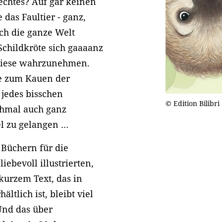
lechtes? Auf gar keinen
das Faultier - ganz,
ch die ganze Welt
childkröte sich gaaaanz
r Wiese wahrzunehmen.
e zum Kauen der
 jedes bisschen
© Edition Bilibri
hmal auch ganz
el zu gelangen …
 Büchern für die
iebevoll illustrierten,
kurzem Text, das in
tlich ist, bleibt viel
Und das über