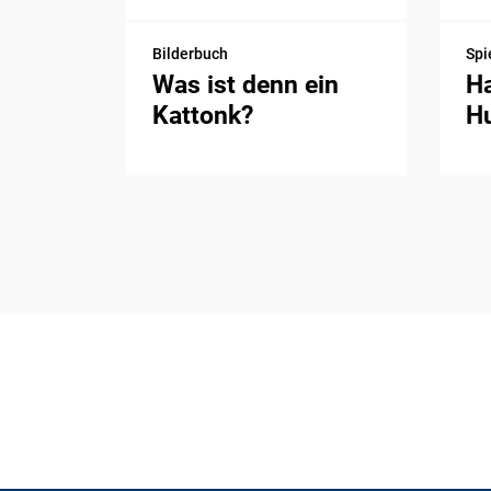
Bilderbuch
Spi
Was ist denn ein
H
Kattonk?
H