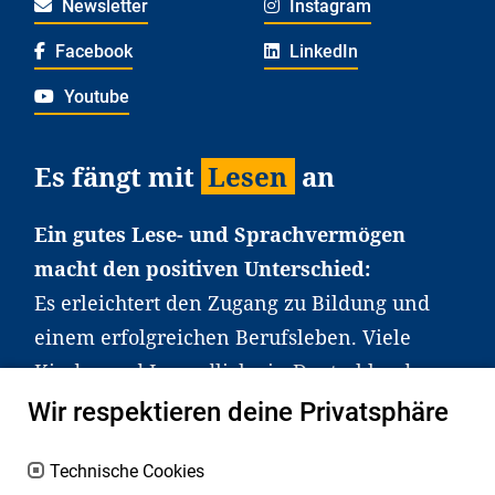
Newsletter
Instagram
Facebook
LinkedIn
Youtube
Es fängt mit
Lesen
an
Ein gutes Lese- und Sprachvermögen
macht den positiven Unterschied:
Es erleichtert den Zugang zu Bildung und
einem erfolgreichen Berufsleben. Viele
Kinder und Jugendliche in Deutschland
haben aber große Schwierigkeiten dabei.
Wir respektieren deine Privatsphäre
Unser Angebot richtet sich deshalb gezielt
an Familien sowie an Erzieher*innen,
Technische Cookies