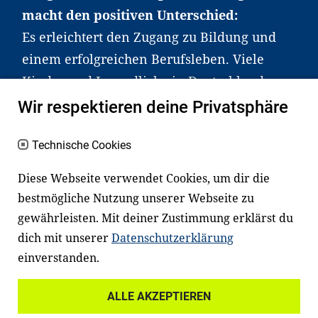
macht den positiven Unterschied:
Es erleichtert den Zugang zu Bildung und
einem erfolgreichen Berufsleben. Viele
Kinder und Jugendliche in Deutschland
haben aber große Schwierigkeiten dabei.
Wir respektieren deine Privatsphäre
Unser Angebot richtet sich deshalb gezielt
an Familien sowie an Erzieher*innen,
Technische Cookies
Lehrer*innen und andere
Diese Webseite verwendet Cookies, um dir die
Fachexpert*innen. Dafür arbeiten wir eng
bestmögliche Nutzung unserer Webseite zu
mit Ministerien, wissenschaftlichen
gewährleisten. Mit deiner Zustimmung erklärst du
Einrichtungen, Verbänden, Unternehmen
dich mit unserer
Datenschutzerklärung
und anderen Stiftungen zusammen.
einverstanden.
ALLE AKZEPTIEREN