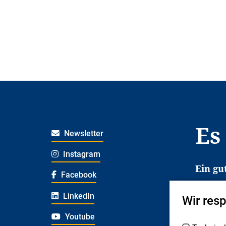
Es
Newsletter
Instagram
Ein gu
Facebook
Es erl
LinkedIn
Wir res
Jugend
deshal
Youtube