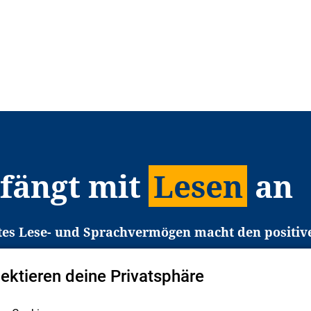
 fängt mit
Lesen
an
tes Lese- und Sprachvermögen macht den positiv
eichtert den Zugang zu Bildung und einem erfolgrei
pektieren deine Privatsphäre
liche in Deutschland haben aber große Schwierigkei
b gezielt an Familien sowie an Erzieher*innen, Le