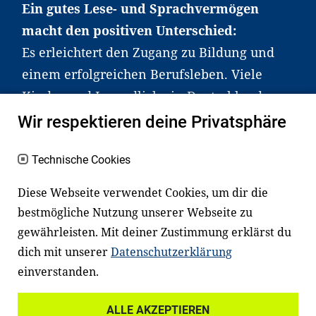
Ein gutes Lese- und Sprachvermögen
macht den positiven Unterschied:
Es erleichtert den Zugang zu Bildung und
einem erfolgreichen Berufsleben. Viele
Kinder und Jugendliche in Deutschland
haben aber große Schwierigkeiten dabei.
Wir respektieren deine Privatsphäre
Unser Angebot richtet sich deshalb gezielt
an Familien sowie an Erzieher*innen,
Technische Cookies
Lehrer*innen und andere
Diese Webseite verwendet Cookies, um dir die
Fachexpert*innen. Dafür arbeiten wir eng
bestmögliche Nutzung unserer Webseite zu
mit Ministerien, wissenschaftlichen
gewährleisten. Mit deiner Zustimmung erklärst du
Einrichtungen, Verbänden, Unternehmen
dich mit unserer
Datenschutzerklärung
und anderen Stiftungen zusammen.
einverstanden.
ALLE AKZEPTIEREN