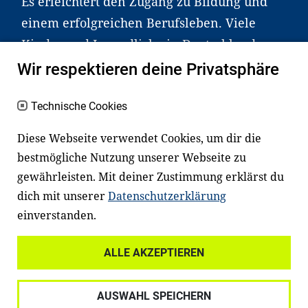
Es erleichtert den Zugang zu Bildung und
einem erfolgreichen Berufsleben. Viele
Kinder und Jugendliche in Deutschland
haben aber große Schwierigkeiten dabei.
Wir respektieren deine Privatsphäre
Unser Angebot richtet sich deshalb gezielt
an Familien sowie an Erzieher*innen,
Technische Cookies
Lehrer*innen und andere
Diese Webseite verwendet Cookies, um dir die
Fachexpert*innen. Dafür arbeiten wir eng
bestmögliche Nutzung unserer Webseite zu
mit Ministerien, wissenschaftlichen
gewährleisten. Mit deiner Zustimmung erklärst du
Einrichtungen, Verbänden, Unternehmen
dich mit unserer
Datenschutzerklärung
und anderen Stiftungen zusammen.
einverstanden.
ALLE AKZEPTIEREN
Widerrufsrecht
Datenschutz
AUSWAHL SPEICHERN