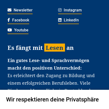
Newsletter
Instagram
Facebook
LinkedIn
Youtube
Es fängt mit
Lesen
an
Ein gutes Lese- und Sprachvermögen
macht den positiven Unterschied:
Es erleichtert den Zugang zu Bildung und
einem erfolgreichen Berufsleben. Viele
Kinder und Jugendliche in Deutschland
haben aber große Schwierigkeiten dabei.
Wir respektieren deine Privatsphäre
Unser Angebot richtet sich deshalb gezielt